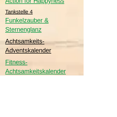
Action for Happyness
Tankstelle 4
Funkelzauber &
Sternenglanz
Achtsamkeits-
Adventskalender
Fitness-
Achtsamkeitskalender
Links für Flyerbestellung
zum Jahresthema
Landfrauen-
Glückssammler