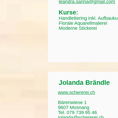
leandra.sarina@gmail.com
Kurse:
Handlettering inkl. Aufbauku
Florale Aquarellmalerei
Moderne Stickerei
Jolanda Brändle
www.schererei.ch
Bärenwiese 1
9607 Mosnang
Tel. 079 739 95 46
jolanda@schererei.ch