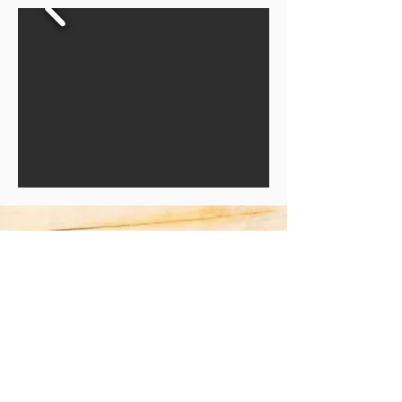
Regula Böhi
Präsidentin
9504 Friltschen
Telefon 078 746 02 15
info@landfrauen-tg.ch