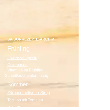
SAISONREZEPTE-ARCHIV
Frühling
Löwenzahnpesto
Osterhasen
Vitamine im Frühling
Schnittlauchblüten-Essig
Sommer
Zitronenmelissen-Sirup
Tortillas mit Tomaten
Kalte Tomatensuppe