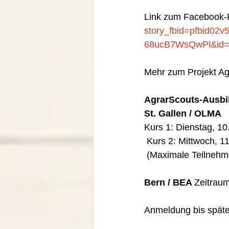
Link zum Facebook-P
story_fbid=pfbid
68ucB7WsQwPl&id=
Mehr zum Projekt Agr
AgrarScouts-Ausbi
St. Gallen / OLMA
Kurs 1: Dienstag, 10
 Kurs 2: Mittwoch, 
 (Maximale Teilnehm
Bern / BEA 
Zeitraum
Anmeldung bis späte