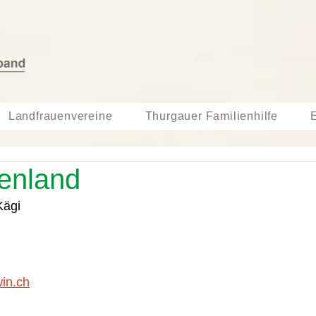
Landfrauenvereine
Thurgauer Familienhilfe
enland
Kägi 
in.ch