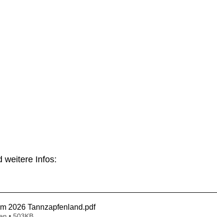
weitere Infos:
m 2026 Tannzapfenland
.pdf
en • 503KB