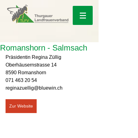
Romanshorn - Salmsach
Präsidentin Regina Züllig 
Oberhäusernstrasse 14
8590 Romanshorn 
071 463 20 54
reginazuellig@bluewin.ch
Zur Website