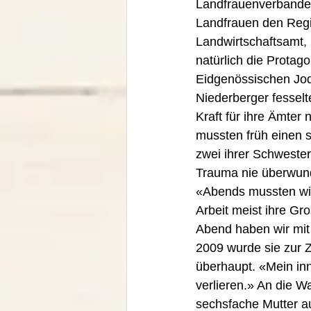
Landfrauenverbandes
Landfrauen den Regi
Landwirtschaftsamt, 
natürlich die Protago
Eidgenössischen Jo
Niederberger fesselt
Kraft für ihre Ämte
mussten früh einen 
zwei ihrer Schwester
Trauma nie überwunde
«Abends mussten wir
Arbeit meist ihre Gr
Abend haben wir mit 
2009 wurde sie zur Z
überhaupt. «Mein inne
verlieren.» An die Wa
sechsfache Mutter au