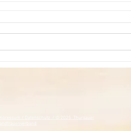
mpressum / Datenschutz / © 2025 Thurgauer
andfrauenverband