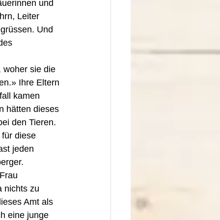
äuerinnen und 
rn, Leiter 
egrüssen. Und 
des 
.
 woher sie die 
.» Ihre Eltern 
fall kamen 
n hätten dieses 
ei den Tieren. 
für diese 
ast jeden 
erger.
 Frau 
 nichts zu 
dieses Amt als 
h eine junge 