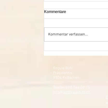
Kommentare
Kommentar verfassen...
Regula Böhi
Präsidentin
9504 Friltschen
Telefon 078 746 02 15
info@landfrauen-tg.ch
I
L