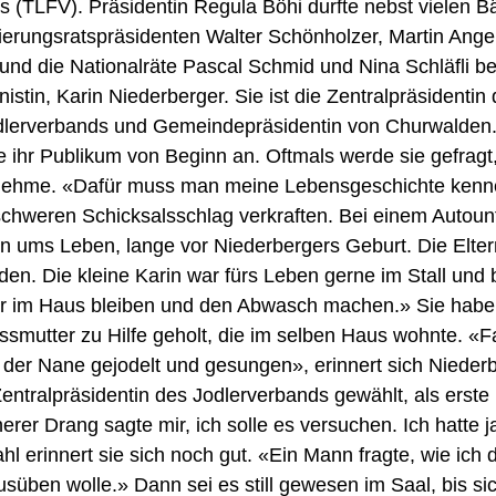
 (TLFV). Präsidentin Regula Böhi durfte nebst vielen B
erungsratspräsidenten Walter Schönholzer, Martin Angeh
und die Nationalräte Pascal Schmid und Nina Schläfli b
nistin, Karin Niederberger. Sie ist die Zentralpräsidentin 
dlerverbands und Gemeindepräsidentin von Churwalden
e ihr Publikum von Beginn an. Oftmals werde sie gefragt,
r nehme. «Dafür muss man meine Lebensgeschichte kennen
schweren Schicksalsschlag verkraften. Bei einem Autoun
n ums Leben, lange vor Niederbergers Geburt. Die Elter
n. Die kleine Karin war fürs Leben gerne im Stall und b
 im Haus bleiben und den Abwasch machen.» Sie habe 
ossmutter zu Hilfe geholt, die im selben Haus wohnte. «F
der Nane gejodelt und gesungen», erinnert sich Niederb
entralpräsidentin des Jodlerverbands gewählt, als erste
rer Drang sagte mir, ich solle es versuchen. Ich hatte ja
hl erinnert sie sich noch gut. «Ein Mann fragte, wie ich 
süben wolle.» Dann sei es still gewesen im Saal, bis sic