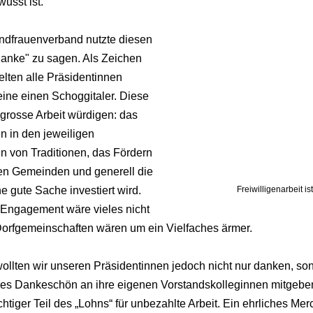
usst ist.
ndfrauenverband nutzte diesen 
anke" zu sagen. Als Zeichen 
lten alle Präsidentinnen 
ine einen Schoggitaler. Diese 
e grosse Arbeit würdigen: das 
n in den jeweiligen 
 von Traditionen, das Fördern 
n Gemeinden und generell die 
ine gute Sache investiert wird.
Freiwilligenarbeit is
e Engagement wäre vieles nicht 
orfgemeinschaften wären um ein Vielfaches ärmer.
wollten wir unseren Präsidentinnen jedoch nicht nur danken, so
ches Dankeschön an ihre eigenen Vorstandskolleginnen mitgebe
tiger Teil des „Lohns“ für unbezahlte Arbeit. Ein ehrliches Merci