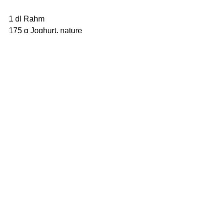
1 dl Rahm
175 g Joghurt, nature                               
daruntermischen, erhitzen, nicht 
kochen lassen
Salz, Pfeffer                                              
abschmecken, anrichten
Kommentare
Kommentar verfassen...