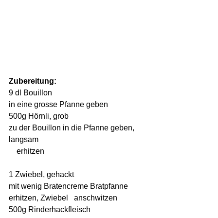
Zubereitung:
9 dl Bouillon                                              
in eine grosse Pfanne geben
500g Hörnli, grob                                      
zu der Bouillon in die Pfanne geben, 
langsam                                                       
    erhitzen
1 Zwiebel, gehackt                                   
mit wenig Bratencreme Bratpfanne 
erhitzen, Zwiebel   anschwitzen
500g Rinderhackfleisch                            