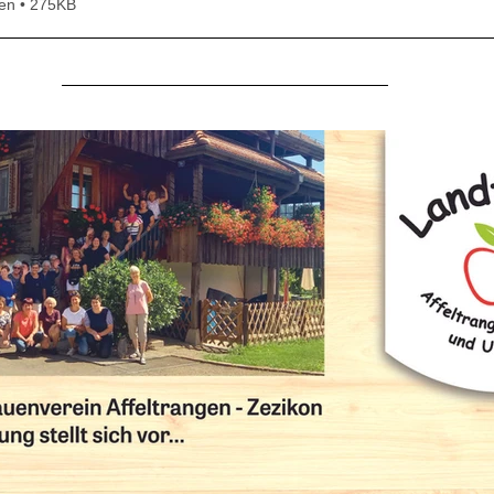
en • 275KB