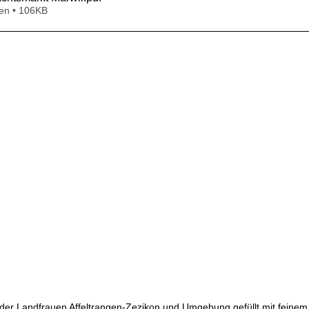
en • 106KB
der Landfrauen Affeltrangen-Zezikon und Umgebung gefüllt mit feinem