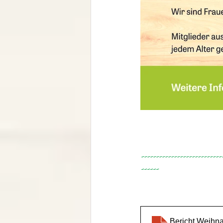
------------------------
------
Bericht Weihna