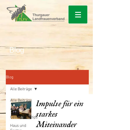
Blog
Blog
Alle Beiträge
Alle Beiträge
Impulse für ein
Aktuelles
starkes
Gesundheitstips
Miteinander
Haus und