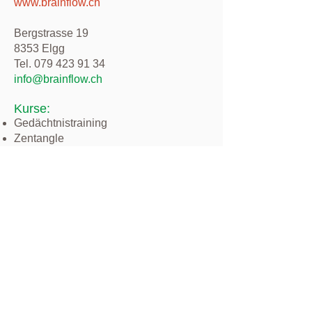
www.brainflow.ch
Bergstrasse 19
8353 Elgg
Tel.
079 423 91 34
info@brainflow.ch
Kurse:
Gedächtnistraining
Zentangle
Happy Painting (nach C. Hagenmeyer)