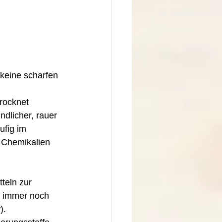
rocknet 
dlicher, rauer 
ufig im 
 Chemikalien 
st immer noch 
). 