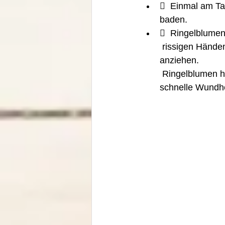
  Einmal am Tag
baden. 
  Ringelblumen
 rissigen Händen gut eincremen und über Nacht dünne Baumwoll-Handschuhe 
anziehen.
 Ringelblumen haben eine entzündungshemmende Wirkungung sorgen für eine 
schnelle Wundhe