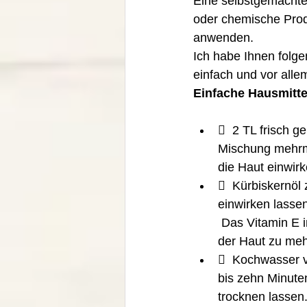
Eine selbstgemachte 
oder chemische Prod
anwenden. 
Ich habe Ihnen folge
einfach und vor allem
Einfache Hausmitte
  2 TL frisch g
Mischung mehrmal
die Haut einwir
  Kürbiskerno
einwirken lassen
 Das Vitamin E im Kürbiskernöl verzögert die Hautalterung und das Vitamin A verhilft 
der Haut zu mehr 
  Kochwasser v
bis zehn Minuten
trocknen lassen.