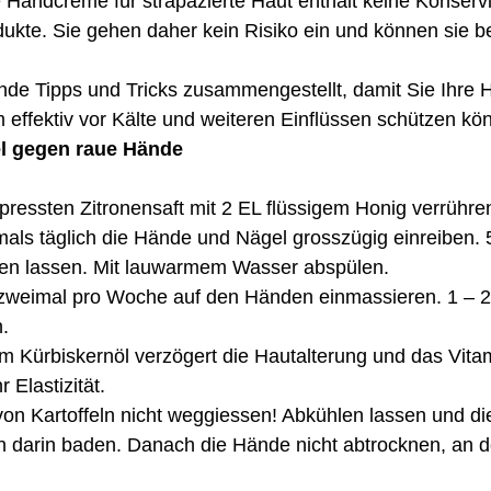
Handcrème für strapazierte Haut enthält keine Konserv
ukte. Sie gehen daher kein Risiko ein und können sie 
nde Tipps und Tricks zusammengestellt, damit Sie Ihre 
 effektiv vor Kälte und weiteren Einflüssen schützen kö
l gegen raue Hände 
epressten Zitronensaft mit 2 EL flüssigem Honig verrühren
s täglich die Hände und Nägel grosszügig einreiben. 
ken lassen. Mit lauwarmem Wasser abspülen. 
̈l zweimal pro Woche auf den Händen einmassieren. 1 – 
.
Elastizität. 
on Kartoffeln nicht weggiessen! Abkühlen lassen und di
 darin baden. Danach die Hände nicht abtrocknen, an de
 