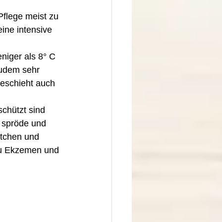
 
flege meist zu 
ine intensive 
niger als 8° C 
 zudem sehr 
geschieht auch 
chützt sind 
 spröde und 
ltchen und 
zu Ekzemen und 