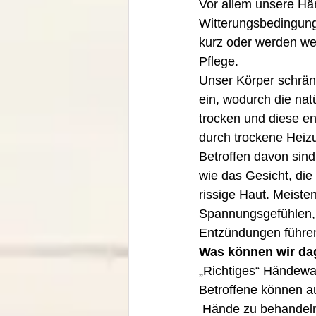
Vor allem unsere Hä
Witterungsbedingung
kurz oder werden weni
Pflege. 
Unser Körper schrä
ein, wodurch die natu
trocken und diese en
durch trockene Heizu
Betroffen davon sind 
wie das Gesicht, die
rissige Haut. Meiste
Spannungsgefühlen,
Entzündungen führe
Was können wir da
„Richtiges“ Händew
Betroffene können a
 Hände zu behandel