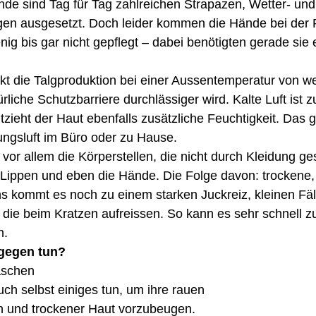
nde sind Tag für Tag zahlreichen Strapazen, Wetter- und
en ausgesetzt. Doch leider kommen die Hände bei der P
g bis gar nicht gepflegt – dabei benötigten gerade sie e
nkt die Talgproduktion bei einer Aussentemperatur von we
̈rliche Schutzbarriere durchlässiger wird. Kalte Luft ist
tzieht der Haut ebenfalls zusätzliche Feuchtigkeit. Das 
ngsluft im Büro oder zu Hause. 
vor allem die Körperstellen, die nicht durch Kleidung ges
 Lippen und eben die Hände. Die Folge davon: trockene,
ns kommt es noch zu einem starken Juckreiz, kleinen Fä
 die beim Kratzen aufreissen. So kann es sehr schnell 
n. 
gegen tun? 
aschen
uch selbst einiges tun, um ihre rauen
n und trockener Haut vorzubeugen.