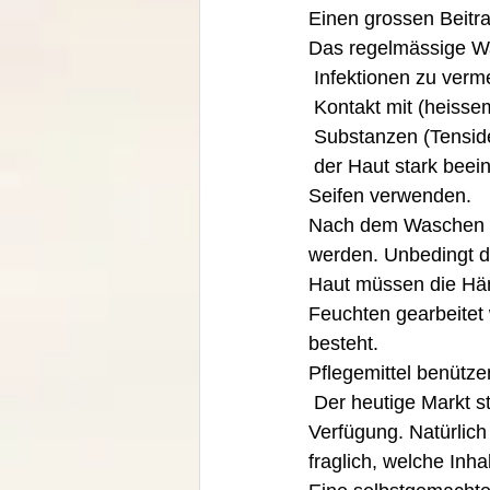
Einen grossen Beitra
Das regelmässige Wa
 Infektionen zu verm
 Kontakt mit (heiss
 Substanzen (Tenside
 der Haut stark beeinträchtigt. Also nur mit lauwarmem Wasser waschen und keine scharfen 
Seifen verwenden. 
Nach dem Waschen sol
werden. Unbedingt di
Haut müssen die Hä
Feuchten gearbeitet 
besteht. 
Pflegemittel benütze
 Der heutige Markt stellt eine reiche Auswahl an unterschiedlichsten Pflegemitteln zur 
Verfügung. Natürlic
fraglich, welche Inha