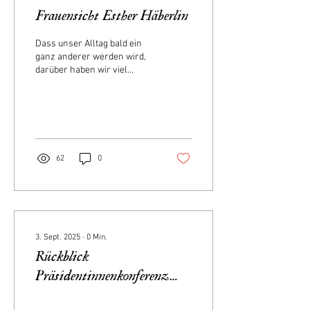
Frauensicht Esther Häberlin
Dass unser Alltag bald ein
ganz anderer werden wird,
darüber haben wir viel
miteinander gesprochen.
Jetzt ist es so weit. Mit der
Hofübergabe beginnt für
mich ein neuer Lebens
abschnitt.
62
0
3. Sept. 2025
∙
0
Min.
Rückblick
Präsidentinnenkonferenz
2025