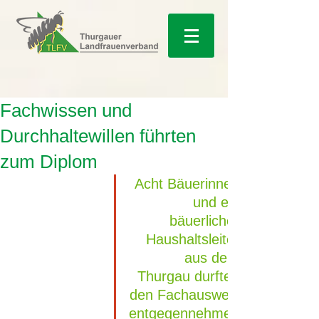
Fachwissen und
Durchhaltewillen führten
zum Diplom
Acht Bäuerinnen 
und ein 
bäuerlicher 
Haushaltsleiter 
aus dem 
Thurgau durften 
den Fachausweis 
entgegennehmen.