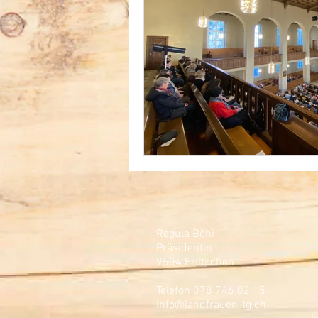
Regula Böhi
Präsidentin
9504 Friltschen
Telefon 078 746 02 15
info@landfrauen-tg.ch