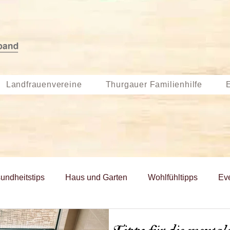
Landfrauenvereine
Thurgauer Familienhilfe
undheitstips
Haus und Garten
Wohlfühltipps
Ev
Monatsrezept
Frühlings-Rezepte