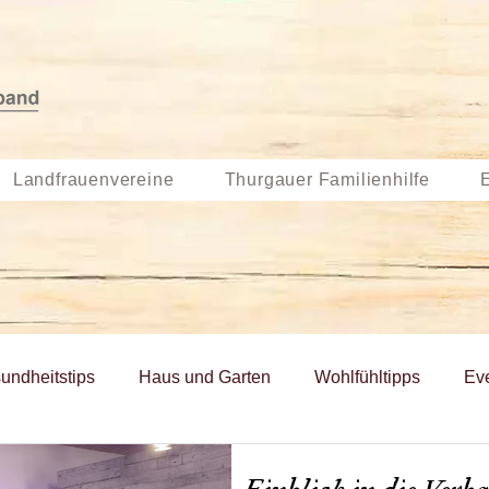
Landfrauenvereine
Thurgauer Familienhilfe
undheitstips
Haus und Garten
Wohlfühltipps
Ev
Monatsrezept
Frühlings-Rezepte