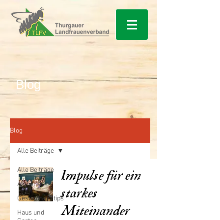
Blog
Blog
Alle Beiträge
Alle Beiträge
Impulse für ein
Aktuelles
starkes
Gesundheitstips
Miteinander
Haus und